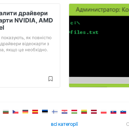
алити драйвери
арти NVIDIA, AMD
el
ї показують, як повністю
драйвери відеокарти з
а, якщо це необхідно.
всі категорії
С