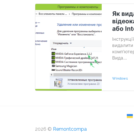
Як вид
відеок
або Int
Інструкці
видалити 
комп'ютер
Вида...
Windows
2026 ©
Remontcompa