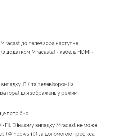
Miracast до телевізора наступне
 (з додатком Miracasta) - кабель HDMI -
випадку, ПК та телевізором) із
тизатора) для зображень у режимі
це потрібно.
i-Fi). В іншому випадку Miracast не може
ер (Windows 10) за допомогою префікса