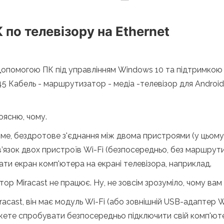
по телевізору на Ethernet
допомогою ПК під управлінням Windows 10 та підтримкою 
45 Кабель - маршрутизатор - медіа -телевізор для Android
поясню, чому.
яме, бездротове з'єднання між двома пристроями (у цьому 
зв’язок двох пристроїв Wi-Fi (безпосередньо, без маршру
ти екран комп'ютера на екрані телевізора, наприклад.
ор Miracast не працює. Ну, не зовсім зрозуміло, чому вам 
racast, він має модуль Wi-Fi (або зовнішній USB-адаптер W
ожете спробувати безпосередньо підключити свій комп'ют