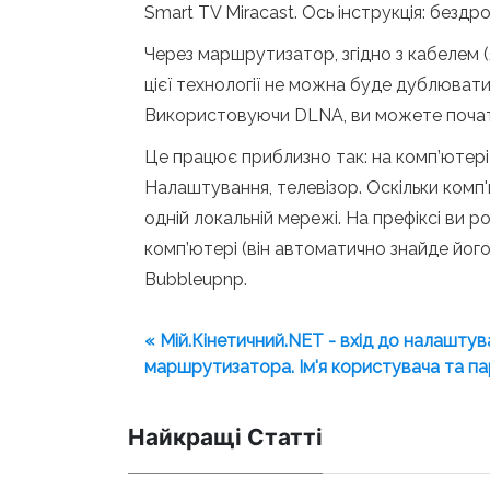
Smart TV Miracast. Ось інструкція: бездро
Через маршрутизатор, згідно з кабелем (
цієї технології не можна буде дублювати
Використовуючи DLNA, ви можете почати 
Це працює приблизно так: на комп’ютері 
Налаштування, телевізор. Оскільки комп
одній локальній мережі. На префіксі ви 
комп’ютері (він автоматично знайде його 
Bubbleupnp.
« Мій.Кінетичний.NET - вхід до налаштув
маршрутизатора. Ім'я користувача та п
Найкращі Статті