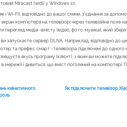
товий Miracast (widi) у Windows 10.
як і Wi-Fi), відповідно до вашої схеми, з'єднання за допо
 екран комп'ютера на телевізорі через телевізійне поле на
перегляд медіа -вмісту (відео, фото, музика), який збер
ви запускаєте сервер DLNA. Наприклад, відповідно до цих
'ютер та префікс смарт -телевізора підключені до одного
розміщуєте якусь програму (клієнт), з яким ви можете під
в мережі) і дивиться, що вміст поголений на комп’ютері. П
ань кеінетичного
Як підключити телевізор Xi
ароль