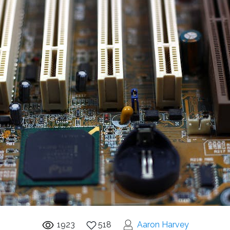
1923
518
Aaron Harvey