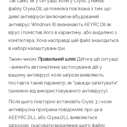
Так само, як у ситуації, коли у Crysis 3 немає
файлу Cryea.Dll, ця помилка пов'язана з тим, що
деякі антивіруси (включаючи вбудований
антивірус Windows 8) визначають AEYRC.Dll як
вірус і помістив його в карантину, або видалено з
комп'ютера. Хоча насправді цей файл знаходиться
в наборі налаштувань гри.
Таким чином,
Правильний шлях
Дійте в цій ситуації
- вимкніть автоматичне застосування дій у
вашому антивірусі, коли загрози виявляють,
поставте такий параметр, як "завжди запитувати"
(залежно від використовуваного антивірусу).
Після цього повторно встановіть Crysis 3, і коли
антивірусна програма повідомляє про це в
AEEYRC.DLL або Cryea.DLL виявляється
загрозою, скасувати видалення цього файлу,