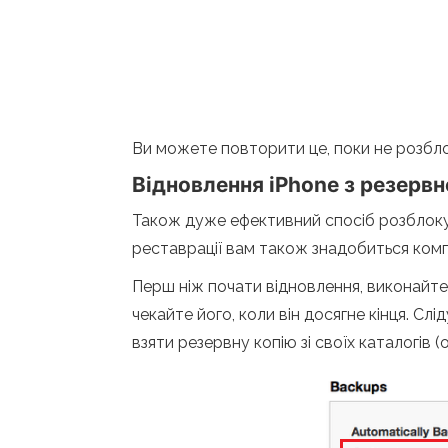
Ви можете повторити це, поки не розбло
Відновлення iPhone з резервно
Також дуже ефективний спосіб розблокува
реставрації вам також знадобиться комп’
Перш ніж почати відновлення, виконайте
чекайте його, коли він досягне кінця. Слі
взяти резервну копію зі своїх каталогів (о