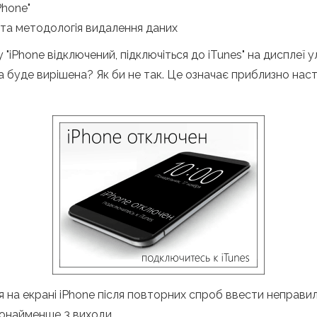
Phone"
та методологія видалення даних
 "iPhone відключений, підключіться до iTunes" на дисплеї
а буде вирішена? Як би не так. Це означає приблизно нас
 на екрані iPhone після повторних спроб ввести неправиль
щонайменше 3 виходи ..