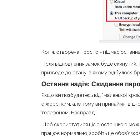
Копія, створена просто - під час останньо
Після відновлення замок буде скинутий. І
призведе до стану, в якому відбулося б
Остання надія: Скидання паро
Якщо ви позбудетесь від "маленької крові"
є жорстким, але тому ви принаймні від
телефоном. Насправді.
Щоб скористатися цією останньою можли
працює нормально, зробіть це обов'язко