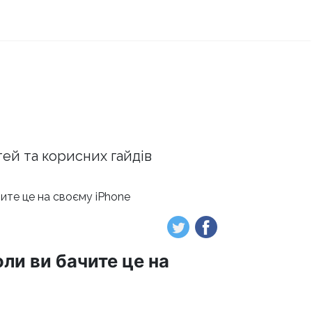
тей та корисних гайдів
чите це на своєму iPhone
оли ви бачите це на