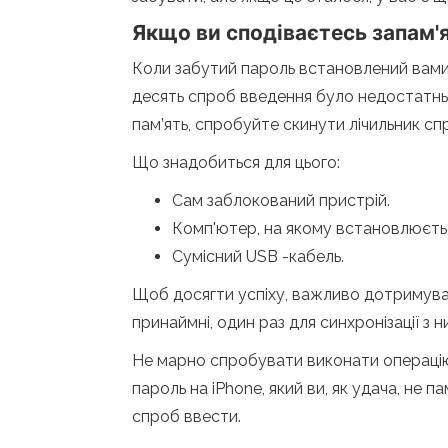
Якщо ви сподіваєтесь запам'
Коли забутий пароль встановлений вами
десять спроб введення було недостатньо
пам’ять, спробуйте скинути лічильник сп
Що знадобиться для цього:
Сам заблокований пристрій.
Комп'ютер, на якому встановлюєтьс
Сумісний USB -кабель.
Щоб досягти успіху, важливо дотримувати
принаймні, один раз для синхронізації з 
Не марно спробувати виконати операцію
пароль на iPhone, який ви, як удача, не
спроб ввести.