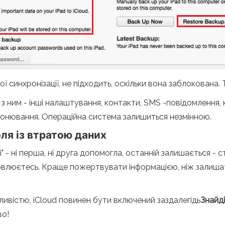
ї синхронізації, не підходить, оскільки вона заблокована. 
 з ним - інші налаштування, контакти, SMS -повідомлення, 
ронювання. Операційна система залишиться незмінною.
ля із втратою даних
 - ні перша, ні друга допомогла, останній залишається - ст
новлюєтесь. Краще пожертвувати інформацією, ніж залиша
вістю, iCloud повинен бути включений заздалегідь
Знайді
во!