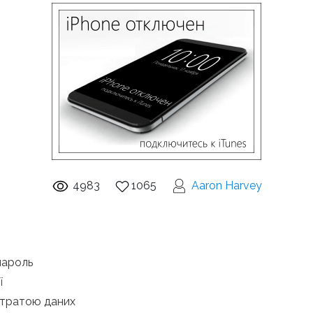
4983
1065
Aaron Harvey
пароль
ї
 втратою даних