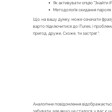
Як активувати опцію "Знайти i
Методологія скидання пароля 
Що, на вашу думку, може означати фразу
варто підключитися до iTunes, і проблем
пригод, друже. Схоже, ти застряг ".
Аналогічне повідомлення відображається
забувати, але якщо це сталося, у вас є 