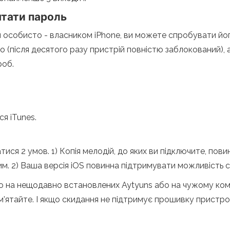
ятати пароль
 особисто - власником iPhone, ви можете спробувати йо
 (після десятого разу пристрій повністю заблокований), 
роб.
я iTunes.
ся 2 умов. 1) Копія мелодій, до яких ви підключите, пови
ним. 2) Ваша версія iOS повинна підтримувати можливість с
 на нещодавно встановлених Aytyuns або на чужому комп
 пам’ятайте. І якщо скидання не підтримує прошивку прис