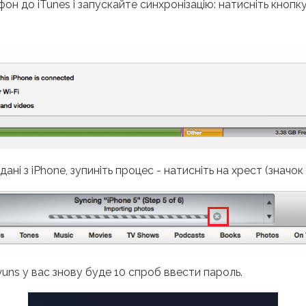
он до iTunes і запускайте синхронізацію: натисніть кнопку
ні з iPhone, зупиніть процес - натисніть на хрест (значок з
yuns у вас знову буде 10 спроб ввести пароль.