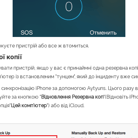
куєте пристрій або все ж втомиться.
ї копії
ти пристрій, якщо у вас є принаймні одна резервна копія
ютер із встановленим "тунцем", який до інциденту вже си
 синхронізацію iPhone за допомогою Aytyuns. Цього разу 
дуйте за кнопкою "
Відновлення
Резервна коп
"(Відновіть iP
пція"
Цей комп'ютер
") або від iCloud.