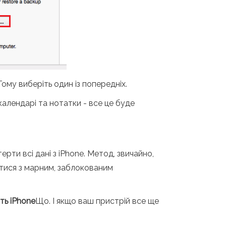
Тому виберіть один із попередніх.
календарі та нотатки - все це буде
ерти всі дані з iPhone. Метод, звичайно,
тися з марним, заблокованим
ть iPhone
Що. І якщо ваш пристрій все ще