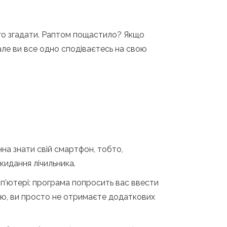
го згадати. Раптом пощастило? Якщо
але ви все одно сподіваєтесь на свою
нна знати свій смартфон, тобто,
кидання лічильника.
’ютері: програма попросить вас ввести
трою, ви просто не отримаєте додаткових