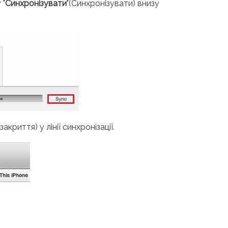
 "
Синхронізувати
"(Синхронізувати) внизу
акриття) у лінії синхронізації.