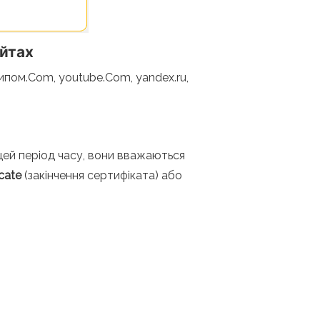
айтах
ипом.Com, youtube.Com, yandex.ru,
цей період часу, вони вважаються
icate
(закінчення сертифіката) або