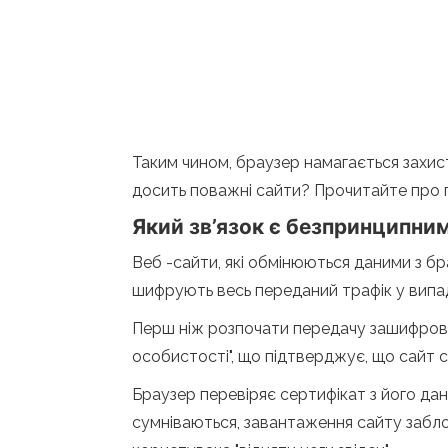
Таким чином, браузер намагається захист
досить поважні сайти? Прочитайте про п
Який зв’язок є безпринципни
Веб -сайти, які обмінюються даними з 
шифрують весь переданий трафік у випад
Перш ніж розпочати передачу зашифрован
особистості", що підтверджує, що сайт сп
Браузер перевіряє сертифікат з його дан
сумніваються, завантаження сайту забло