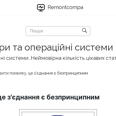
Remontcompa
ри та операційні системи
і системи. Неймовірна кількість цікавих ста
вити помилку, це з'єднання є безпринципним
це з'єднання є безпринципним