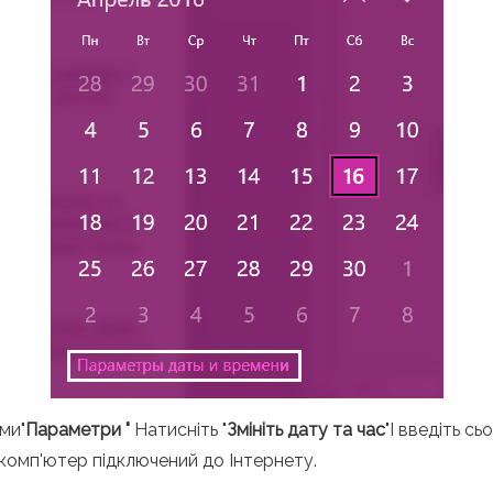
ми"
Параметри "
Натисніть "
Змініть дату та час
"І введіть с
комп'ютер підключений до Інтернету.