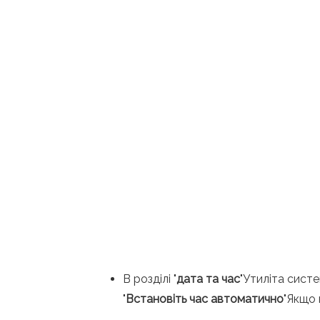
В розділі "
дата та час
"Утиліта систе
"
Встановіть час автоматично
"Якщо 