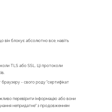
що він блокує абсолютно все, навіть
околи TLS або SSL. Ці протоколи
ів.
 браузеру - свого роду "сертифікат
можливо перевірити інформацію або вони
єднання непридатне" з продовженням