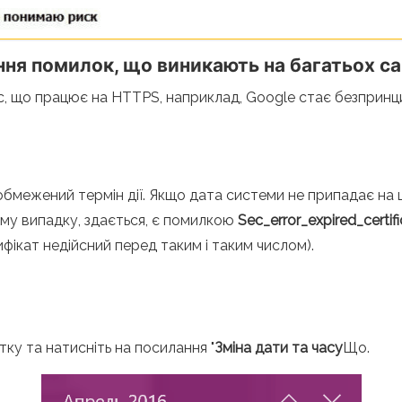
ня помилок, що виникають на багатьох с
с, що працює на HTTPS, наприклад, Google стає безпринц
:
бмежений термін дії. Якщо дата системи не припадає на 
ьому випадку, здається, є помилкою
Sec_error_expired_certif
фікат недійсний перед таким і таким числом).
ку та натисніть на посилання "
Зміна дати та часу
Що.