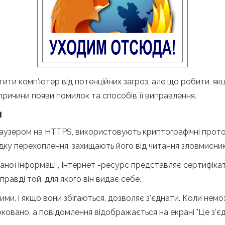
ити комп’ютер від потенційних загроз, але що робити, як
ричини появи помилок та способів її виправлення.
м
браузером на HTTPS, використовують криптографічні прот
ку перехоплення, захищають його від читання зловмисник
ої інформації, Інтернет -ресурс представляє сертифікат
равді той, для якого він видає себе.
ими, і якщо вони збігаються, дозволяє з'єднати. Коли не
ковано, а повідомлення відображається на екрані "Це з'