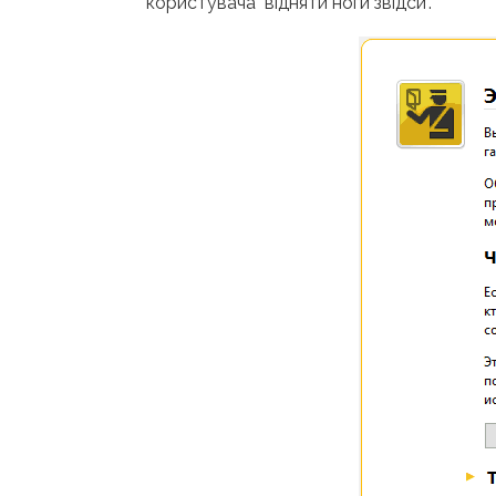
користувача "відняти ноги звідси".