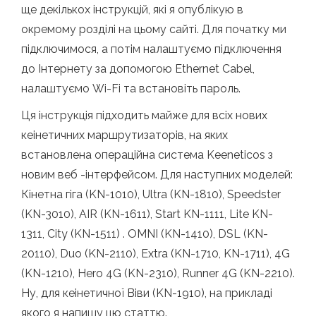
ще декількох інструкцій, які я опублікую в
окремому розділі на цьому сайті. Для початку ми
підключимося, а потім налаштуємо підключення
до Інтернету за допомогою Ethernet Cabel,
налаштуємо Wi-Fi та встановіть пароль.
Ця інструкція підходить майже для всіх нових
кеінетичних маршрутизаторів, на яких
встановлена ​​операційна система Keeneticos з
новим веб -інтерфейсом. Для наступних моделей:
Кінетна гіга (KN-1010), Ultra (KN-1810), Speedster
(KN-3010), AIR (KN-1611), Start KN-1111, Lite KN-
1311, City (KN-1511) . OMNI (KN-1410), DSL (KN-
20110), Duo (KN-2110), Extra (KN-1710, KN-1711), 4G
(KN-1210), Hero 4G (KN-2310), Runner 4G (KN-2210).
Ну, для кеінетичної Віви (KN-1910), на прикладі
якого я напишу цю статтю.