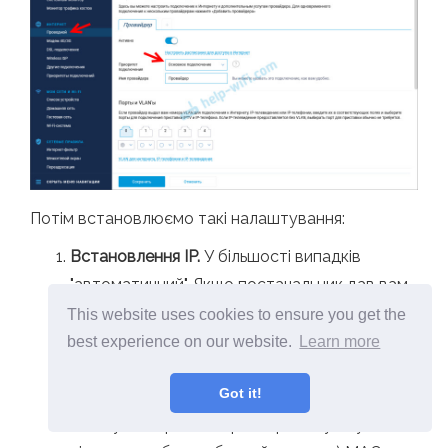
Потім встановлюємо такі налаштування:
Встановлення IP.
У більшості випадків
"автоматичний". Якщо постачальник дав вам
IP -адресу, виберіть "вручну" і запишіть їх.
This website uses cookies to ensure you get the
MAC -адреса.
Якщо ваш постачальник не
best experience on our website.
Learn more
зобов'язує MAC -адресу, ми залишаємо "за
Got it!
замовчуванням". Якщо він це робить, ми
записуємо провайдера (через службу