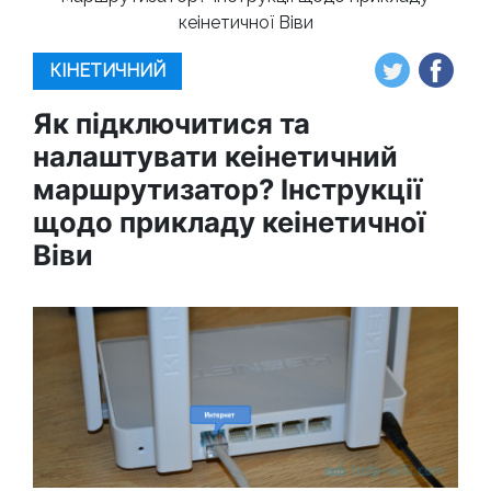
кеінетичної Віви
КІНЕТИЧНИЙ
Як підключитися та
налаштувати кеінетичний
маршрутизатор? Інструкції
щодо прикладу кеінетичної
Віви