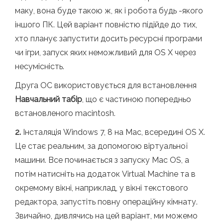
маку, вона буде такою ж, як і робота будь -якого
іншого ПК. Цей варіант повністю підійде до тих,
хто планує запустити досить ресурсні програми
чи ігри, запуск яких неможливий для OS X через
несумісність.
Друга ОС використовується для встановлення
Навчальний табір
, що є частиною попередньо
встановленого macintosh.
2.
Інсталяція Windows 7, 8 на Mac, всередині OS X.
Це стає реальним, за допомогою віртуальної
машини. Все починається з запуску Mac OS, а
потім натисніть на додаток Virtual Machine та в
окремому вікні, наприклад, у вікні текстового
редактора, запустіть повну операційну кімнату.
Звичайно, дивлячись на цей варіант, ми можемо