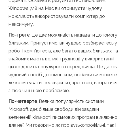
форматі. Оскільки в результаті встановлення
Windows 7/8 на Mac ви отримуєте чудову
можливість використовувати комп’ютер до
максимуму.
По-третє
, Це дає можливість надавати допомогу
близьким. Припустимо, ви чудово розбираєтесь у
роботі комп’ютерів, але багато ваших близьких та
знайомих мають великі труднощі у використанні
цього досить популярного середовища. Це дасть
чудовий спосіб допомогти їм, оскільки ви можете
легко імітувати, перевірити і, зрештою, впоратися
з тією чи іншою проблемою.
По-четверте
, Велика популярність системи
Microsoft дає більше свободи дій завдяки
величезній кількості письмових програм виключно
для неї. Ми говоримо як про вузькопрофільні, так і