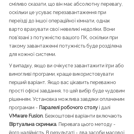
сміливо сказати, що він має абсолютну перевагу,
оскільки це усуває перезавантаження при
переїзді до іншої операційної кімнати, однак
варто врахувати свої невеликі недоліки. Вони
пов'язані з потужністю вашого ПК, оскільки при
такому завантаженні потужність буде розділена
для кожної системи.
У випадку, якщо ви очікуєте завантажити ігри або
вимогливі програми, краще використовувати
перший варіант. Якщо вас цікавить переважно
прості офісні завдання, то цей вибір буде чудовим
рішенням. Установка можлива завдяки оплаченим
програмам -
Паралелі робочого столу
і далі
VMware Fusion
. Безкоштовні варіанти включають
Віртуальна скринька
. Перевага цього методу -
його надійність. В результаті - два засоби масової