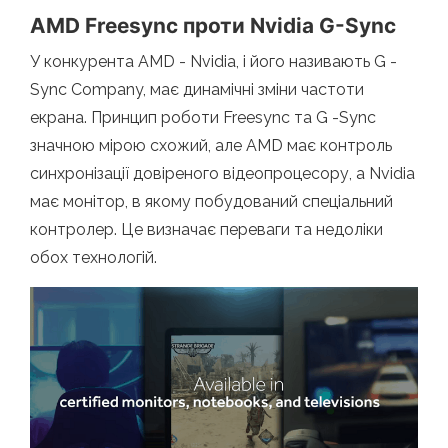
AMD Freesync проти Nvidia G-Sync
У конкурента AMD - Nvidia, і його називають G -
Sync Company, має динамічні зміни частоти
екрана. Принцип роботи Freesync та G -Sync
значною мірою схожий, але AMD має контроль
синхронізації довіреного відеопроцесору, а Nvidia
має монітор, в якому побудований спеціальний
контролер. Це визначає переваги та недоліки
обох технологій.