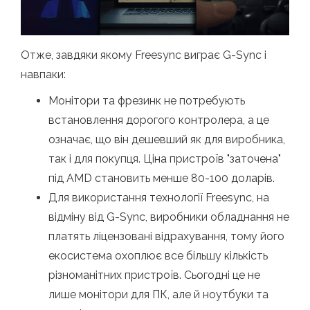
Отже, завдяки якому Freesync виграє G-Sync і
навпаки:
Монітори та фрезинк не потребують
встановлення дорогого контролера, а це
означає, що він дешевший як для виробника,
так і для покупця. Ціна пристроїв "заточена"
під AMD становить менше 80-100 доларів.
Для використання технології Freesync, на
відміну від G-Sync, виробники обладнання не
платять ліцензовані відрахування, тому його
екосистема охоплює все більшу кількість
різноманітних пристроїв. Сьогодні це не
лише монітори для ПК, але й ноутбуки та