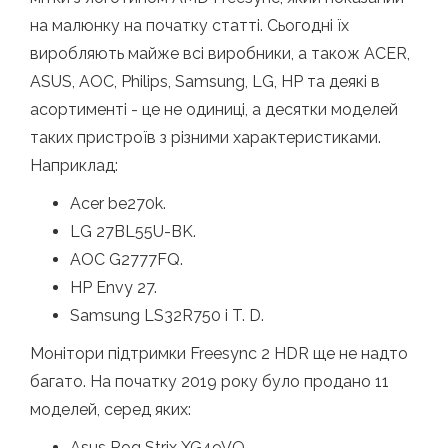
на малюнку на початку статті. Сьогодні їх
виробляють майже всі виробники, а також ACER,
ASUS, AOC, Philips, Samsung, LG, HP та деякі в
асортименті - це не одиниці, а десятки моделей
таких пристроїв з різними характеристиками.
Наприклад:
Acer be270k.
LG 27BL55U-BK.
AOC G2777FQ.
HP Envy 27.
Samsung LS32R750 і T. D.
Монітори підтримки Freesync 2 HDR ще не надто
багато. На початку 2019 року було продано 11
моделей, серед яких:
Asus Rog Strix XG49VQ.