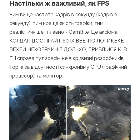
Настільки ж важливий, як FPS
Чим вище частота кадрів в секунду (кадрів в
секунду), тим краща якість графіки, тим
реалістичніше і плавно - Gamthle. Це аксіома.
КОГДАП ДОСТІГАЙТ 60 ІХ ВВЕ, ПО ЛОГИКЕКЕ
ВЕХЕЙ НЕХОБРАЙНІЕ ДОЛЬХО, ПРИБЛІЙСЯ К. В.
T. І справа тут зовсім не в кривизні розробників
ігор, а за відсутності синхронізму GPU (графічний
процесор) та монітор.