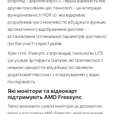
розробці - дорогий версії 2. Перша відмінність між
другим поколінням цієї технології - це інтеграція
функціональності HDR 10, яка відкриває
розробників гри з можливістю вбудувати функцію
автоматичного відображення дисплея -
встановлення оптимальних параметрів для певної
гри без участі користувачів.
Крім того, Freesync 2 впровадив технологію LFR.
Це усуває артефакти Gamplei, які трапляються з
низькою швидкістю візуалізації, вставляючи
додатковий персонал з згладжуванням у відео
послідовність.
Які монітори та відеокарт
підтримують AMD Freesync
Легко визначити сумісні монітори за допомогою
мітки з логотипом AMD Freesync, який показаний