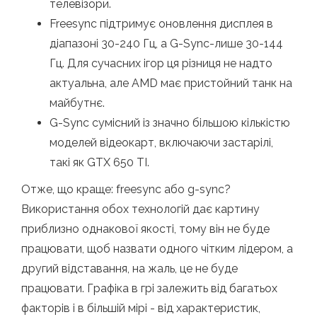
телевізори.
Freesync підтримує оновлення дисплея в
діапазоні 30-240 Гц, а G-Sync-лише 30-144
Гц. Для сучасних ігор ця різниця не надто
актуальна, але AMD має пристойний танк на
майбутнє.
G-Sync сумісний із значно більшою кількістю
моделей відеокарт, включаючи застарілі,
такі як GTX 650 TI.
Отже, що краще: freesync або g-sync?
Використання обох технологій дає картину
приблизно однакової якості, тому він не буде
працювати, щоб назвати одного чітким лідером, а
другий відставання, на жаль, це не буде
працювати. Графіка в грі залежить від багатьох
факторів і в більшій мірі - від характеристик,