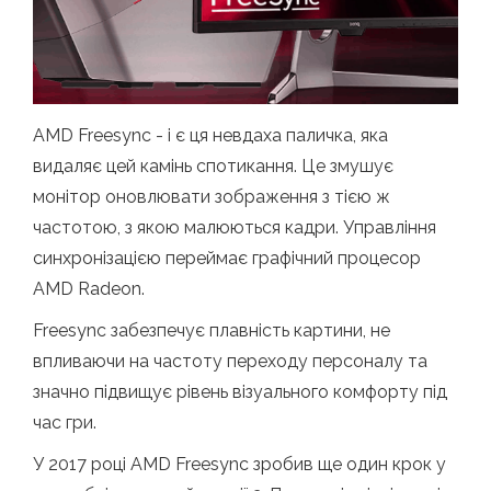
AMD Freesync - і є ця невдаха паличка, яка
видаляє цей камінь спотикання. Це змушує
монітор оновлювати зображення з тією ж
частотою, з якою малюються кадри. Управління
синхронізацією переймає графічний процесор
AMD Radeon.
Freesync забезпечує плавність картини, не
впливаючи на частоту переходу персоналу та
значно підвищує рівень візуального комфорту під
час гри.
У 2017 році AMD Freesync зробив ще один крок у