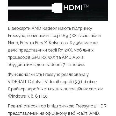
Відеокарти AMD Radeon мають підтримку
Freesync, починаючи з серії R9 3XX, включаючи
Nano, Fury та Fury X. Крім того, R7 360 має це,
деякі представники серії R9 2XX, мобільних
процесорів GPU RX 5XX та AMD A10 із
вбудованим відео -radeon r7 та новим.
Функціональність Freesync реалізована у
VIDERAIT Catalyst Viderait версії 15.3 і пізніше.
Драйвер виробляється для операційних систем
Windows 7, 8, 8.1 і 10.
Повний список ігор із підтримкою Freesync 2 HDR
представлений на офіційному веб -сайті AMD.