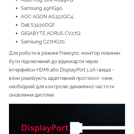
Samsung 49HG90.
AOC AGON AG322QC4.
Dell S3220DGF.
GIGABYTE AORUS CV27Q.
Samsung C27HG70.
Для роботи в режимі Freesync, монітор повинен
бути підключений до відеокарти через
інтерфейси HDMI або DisplayPort 1.2A і вище -
вони реалізують адаптивний протокол -синк,
необхідний для контролю динамічної частоти
оновлення дисплея.