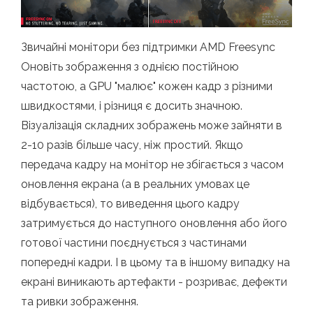
Звичайні монітори без підтримки AMD Freesync
Оновіть зображення з однією постійною
частотою, а GPU "малює" кожен кадр з різними
швидкостями, і різниця є досить значною.
Візуалізація складних зображень може зайняти в
2-10 разів більше часу, ніж простий. Якщо
передача кадру на монітор не збігається з часом
оновлення екрана (а в реальних умовах це
відбувається), то виведення цього кадру
затримується до наступного оновлення або його
готової частини поєднується з частинами
попередні кадри. І в цьому та в іншому випадку на
екрані виникають артефакти - розриває, дефекти
та ривки зображення.