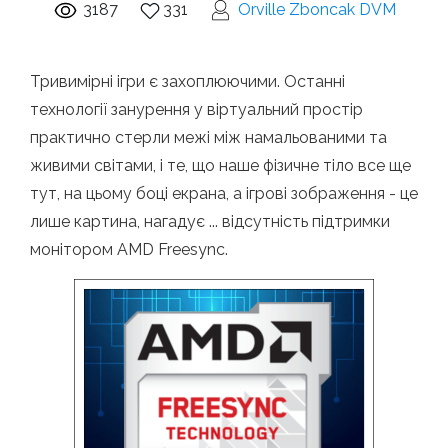
3187
331
Orville Zboncak DVM
Тривимірні ігри є захоплюючими. Останні
технології занурення у віртуальний простір
практично стерли межі між намальованими та
живими світами, і те, що наше фізичне тіло все ще
тут, на цьому боці екрана, а ігрові зображення - це
лише картина, нагадує ... відсутність підтримки
монітором AMD Freesync.