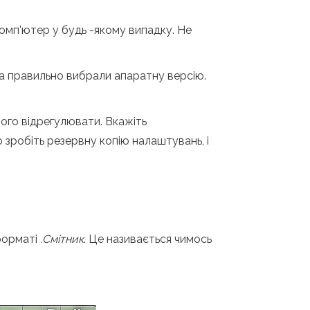
омп'ютер у будь -якому випадку. Не
 правильно вибрали апаратну версію.
ого відрегулювати. Вкажіть
 зробіть резервну копію налаштувань, і
 форматі
.Смітник
. Це називається чимось