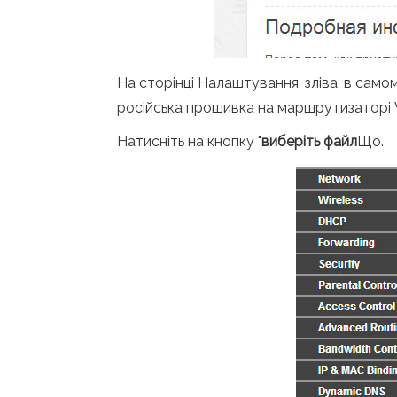
На сторінці Налаштування, зліва, в само
російська прошивка на маршрутизаторі W
Натисніть на кнопку "
виберіть файл
Що.