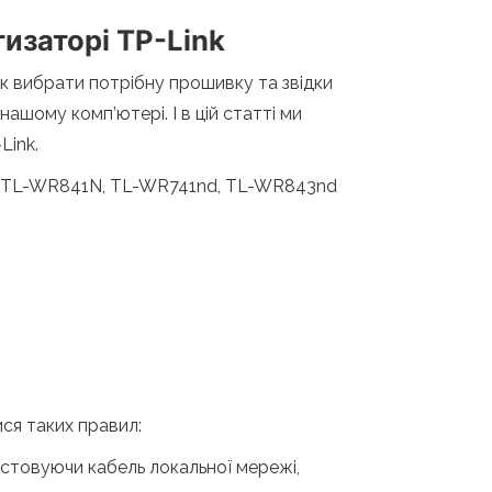
изаторі TP-Link
к вибрати потрібну прошивку та звідки
ашому комп’ютері. І в цій статті ми
Link.
N, TL-WR841N, TL-WR741nd, TL-WR843nd
ся таких правил:
товуючи кабель локальної мережі,