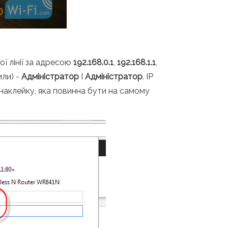
ї лінії за адресою
192.168.0.1
,
192.168.1.1
,
или) -
Адміністратор
І
Адміністратор
. IP
наклейку, яка повинна бути на самому