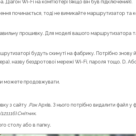
 Діагон Wi-Fi на комп’ютері (якщо він був підключений).
ння починається, тоді не вимикайте маршрутизатор та к
авильну прошивку. Для моделі вашого маршрутизатора та
шрутизаторі будуть скинуті на фабрику. Потрібно знову й
а), назву бездротової мережі Wi-Fi, пароля тощо. D. Або
 ви можете продовжувати.
вку з сайту
.Рак
Архів. З нього потрібно видалити файл у
121116).Смітник
.
ого столу або в папку.