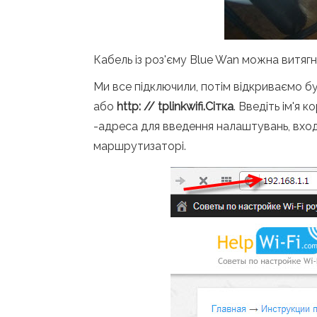
Кабель із роз'єму Blue Wan можна витягн
Ми все підключили, потім відкриваємо б
або
http: // tplinkwifi.Сітка
. Введіть ім'я 
-адреса для введення налаштувань, вход
маршрутизаторі.