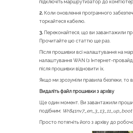
підключіть маршрутизатор до комп'ютера.
2.
Коли оновлення програмного забезпече
торкайтеся кабелю.
3.
Переконайтеся, що ви завантажили пр
Прочитайте цю статтю ще раз.
Після прошивки всі налаштування на мар
налаштування WAN (з Інтернет-провайдер
після прошивки відновити їх.
Якщо ми зрозуміли правила безпеки, то
Видаліть файл прошивки з архіву
Ще один момент. Ви завантажили проши
подібним:
Wr841nv7_en_3_13_11_up_boot (
Просто потягніть його з архіву до робоч