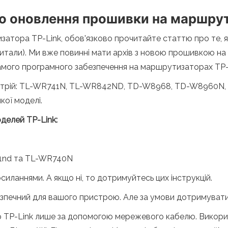
до оновлення прошивки на маршрут
атора TP-Link, обов'язково прочитайте статтю про те, я
читали). Ми вже повинні мати архів з новою прошивкою на н
мого програмного забезпечення на маршрутизаторах TP-
пристрій: TL-WR741N, TL-WR842ND, TD-W8968, TD-W8960
кої моделі.
оделей TP-Link:
41nd та TL-WR740N
посиланнями. А якщо ні, то дотримуйтесь цих інструкцій.
зпечний для вашого пристрою. Але за умови дотримувати
P-Link лише за допомогою мережевого кабелю. Викорис