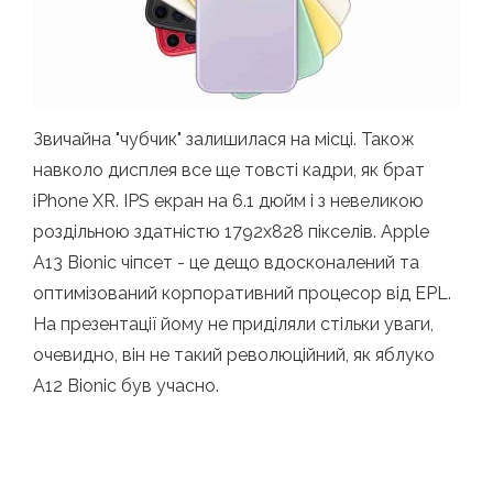
Звичайна "чубчик" залишилася на місці. Також
навколо дисплея все ще товсті кадри, як брат
iPhone XR. IPS екран на 6.1 дюйм і з невеликою
роздільною здатністю 1792x828 пікселів. Apple
A13 Bionic чіпсет - це дещо вдосконалений та
оптимізований корпоративний процесор від EPL.
На презентації йому не приділяли стільки уваги,
очевидно, він не такий революційний, як яблуко
A12 Bionic був учасно.