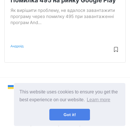
Помилка 495 на ринку Google Play
Як вирішити проблему, не вдалося завантажити
програму через помилку 495 при завантаженні
програм And...
Андроїд
This website uses cookies to ensure you get the
best experience on our website.
Learn more
2026 ©
Remontcompa
Got it!
всі категорії
Сайт про комп'ютери та операційні системи