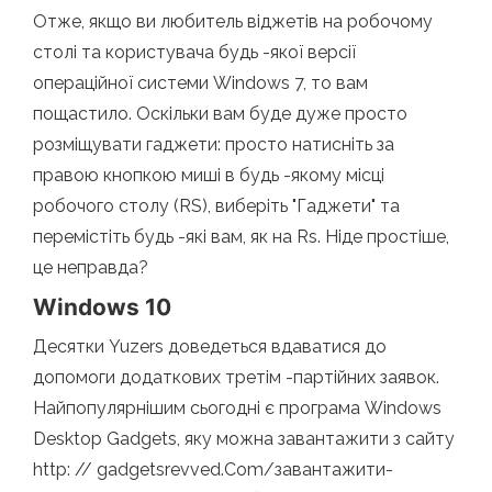
Отже, якщо ви любитель віджетів на робочому
столі та користувача будь -якої версії
операційної системи Windows 7, то вам
пощастило. Оскільки вам буде дуже просто
розміщувати гаджети: просто натисніть за
правою кнопкою миші в будь -якому місці
робочого столу (RS), виберіть "Гаджети" та
перемістіть будь -які вам, як на Rs. Ніде простіше,
це неправда?
Windows 10
Десятки Yuzers доведеться вдаватися до
допомоги додаткових третім -партійних заявок.
Найпопулярнішим сьогодні є програма Windows
Desktop Gadgets, яку можна завантажити з сайту
http: // gadgetsrevved.Com/завантажити-