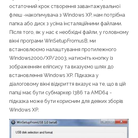
остаточний крок створення завантажувальної
флеш -накопичувача з Windows XP, нам потрібна
папка або диск з усіма інсталяційними файлами.
Після того, як у нас є необхідні файли, у головному
вікні програми WinSetupFromusB, ми
встановлюємо налаштування протилежного
Windows2000/XP/2003, натисніть кнопку із
зображенням еліпсису та вказуємо шлях до
встановлення Windows XP. Підказка у
діалоговому вікні відкриття вказує на те, що в цій
папці має бути субмаркер I386 та AMD64 -
підказка може бути корисним для деяких зборів
Windows XP.