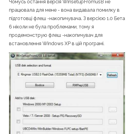
Чомусь остання версія WinsetupFromusB не
працювала для мене - вона видавала помилку в
підготовці флеш -накопичувача. З версією 1.0 Бета
6 ніколи не була проблемами, тому я
продемонструю флеш -накопичувач для
встановлення Windows XP в цій програмі.