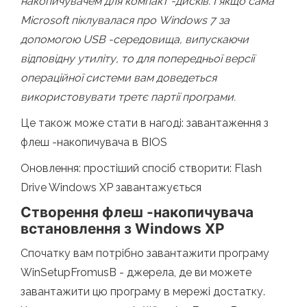
накопичувачем для компакт -дисків. І якщо сама
Microsoft піклувалася про Windows 7 за
допомогою USB -середовища, випускаючи
відповідну утиліту, то для попередньої версії
операційної системи вам доведеться
використовувати третє партії програми.
Це також може стати в нагоді: завантаження з
флеш -накопичувача в BIOS
Оновлення: простіший спосіб створити: Flash
Drive Windows XP завантажується
Створення флеш -накопичувача
встановлення з Windows XP
Спочатку вам потрібно завантажити програму
WinSetupFromusB - джерела, де ви можете
завантажити цю програму в мережі достатку.