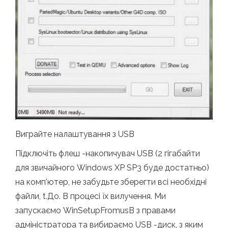
Виграйте налаштування з USB
Підключіть флеш -накопичувач USB (2 гігабайти
для звичайного Windows XP SP3 буде достатньо)
на комп'ютер, не забудьте зберегти всі необхідні
файли, t.До. В процесі їх вилучення. Ми
запускаємо WinSetupFromusB з правами
адміністратора та вибираємо USB -диск, з яким