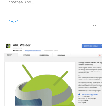
програм And...
Андроїд