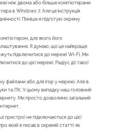
режі між двома або більше комп'ютерами
ера в Windows 7. Але ця інструкція
мінності. Пізніше я підготую окрему
омп'ютером, для якого його
налаштування. Я думаю, що це найкраще
можуть підключитися до мережі Wi-Fi. Ми
читися до цієї мережі. Радіус дії такої
у файлами або для ігор у мережі. Але в
ки та ПК. У цьому випадку наш головний
тернету. Ми просто дозволимо загальний
Інтернет.
і пристрої не підключаються до цієї
 який я писав в окремій статті: як