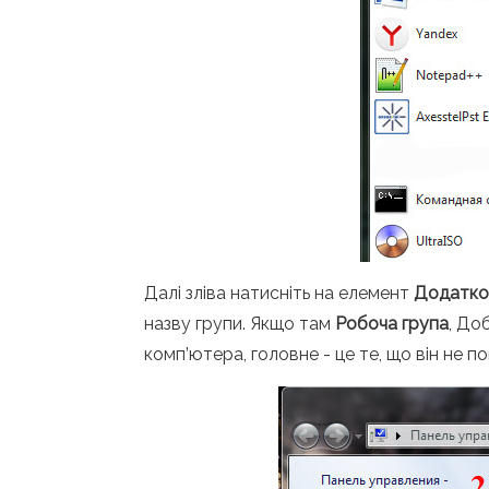
Далі зліва натисніть на елемент
Додатко
назву групи. Якщо там
Робоча група
, До
комп’ютера, головне - це те, що він не 