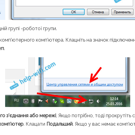
ій групі -роботої групи.
омп'ютерного комп'ютера. Клацніть на значок підключенн
уп
.
о з'єднання або мережі
, Якщо потрібно, тоді прокрутіть 
комп'ютер
. Клацати
Подальший
. Якщо у вас немає комп'ю