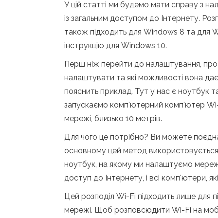
У цій статті ми будемо мати справу з 
із загальним доступом до Інтернету. Ро
також підходить для Windows 8 та для Wi
інструкцію для Windows 10.
Перш ніж перейти до налаштування, про
налаштувати та які можливості вона дає
пояснить приклад. Тут у нас є ноутбук т
запускаємо комп'ютерний комп'ютер Wi-Fi
мережі, близько 10 метрів.
Для чого це потрібно? Ви можете поєдна
основному цей метод використовується 
ноутбук, на якому ми налаштуємо мереж
доступ до Інтернету, і всі комп'ютери, 
Цей розподіл Wi-Fi підходить лише для п
мережі. Щоб розповсюдити Wi-Fi на мобі