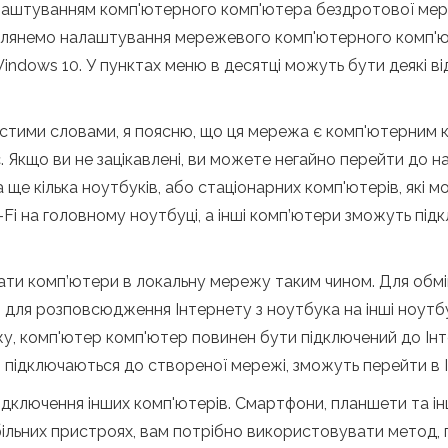
налаштуванням комп'ютерного комп'ютера бездротової ме
зглянемо налаштування мережевого комп'ютерного комп'ют
ndows 10. У пунктах меню в десятці можуть бути деякі від
стими словами, я поясню, що ця мережа є комп'ютерним к
. Якщо ви не зацікавлені, ви можете негайно перейти до 
а ще кілька ноутбуків, або стаціонарних комп'ютерів, які 
 на головному ноутбуці, а інші комп’ютери зможуть підклю
ти комп’ютери в локальну мережу таким чином. Для обмін
для розповсюдження Інтернету з ноутбука на інші ноутбу
у, комп'ютер комп'ютер повинен бути підключений до Ін
які підключаються до створеної мережі, зможуть перейти в 
ідключення інших комп'ютерів. Смартфони, планшети та інш
льних пристроях, вам потрібно використовувати метод, про