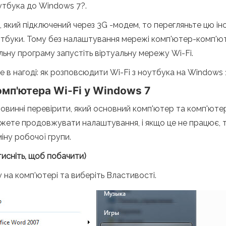
утбука до Windows 7?.
, який підключений через 3G -модем, то перегляньте цю і
ноутбуки. Тому без налаштування мережі комп'ютер-комп'
льну програму запустіть віртуальну мережу Wi-Fi.
е в нагоді: як розповсюдити Wi-Fi з ноутбука на Windows 
мп'ютера Wi-Fi у Windows 7
инні перевірити, який основний комп'ютер та комп'ютери,
 можете продовжувати налаштування, і якщо це не працює, 
іну робочої групи.
тисніть, щоб побачити)
у на комп’ютері та виберіть Властивості.