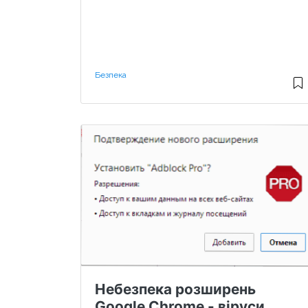
Безпека
Небезпека розширень
Google Chrome - віруси,