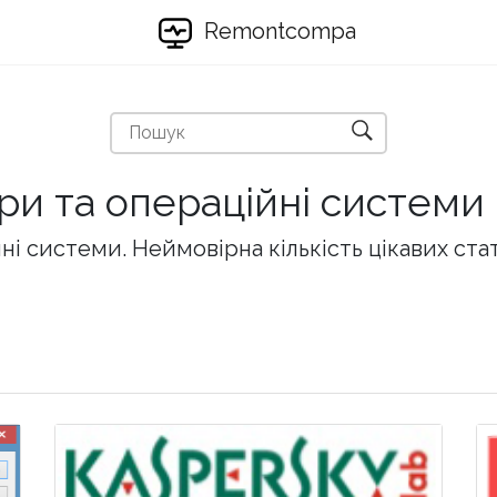
Remontcompa
ри та операційні системи
і системи. Неймовірна кількість цікавих ста