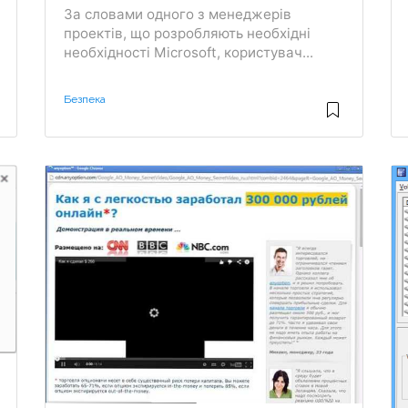
За словами одного з менеджерів
проектів, що розробляють необхідні
необхідності Microsoft, користувач...
Безпека