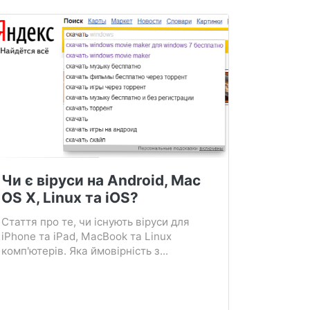
Чи є віруси на Android, Mac
OS X, Linux та iOS?
Стаття про те, чи існують віруси для
iPhone та iPad, MacBook та Linux
комп'ютерів. Яка ймовірність з...