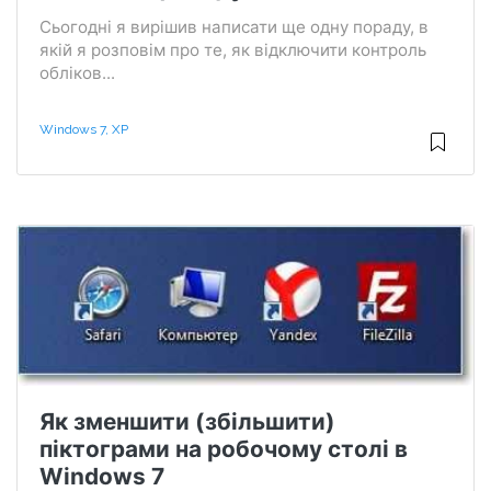
Сьогодні я вирішив написати ще одну пораду, в
якій я розповім про те, як відключити контроль
обліков...
Windows 7, XP
Як зменшити (збільшити)
піктограми на робочому столі в
Windows 7