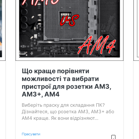
Що краще порівняти
можливості та вибрати
пристрої для розетки AM3,
AM3+, AM4
Виберіть праску для складання ПК?
Дізнайтеся, що розетка AM3, AM3+ або
AM4 краще. Як вони відрізняют...
Прасувати