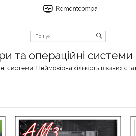
Remontcompa
ри та операційні системи
і системи. Неймовірна кількість цікавих ста