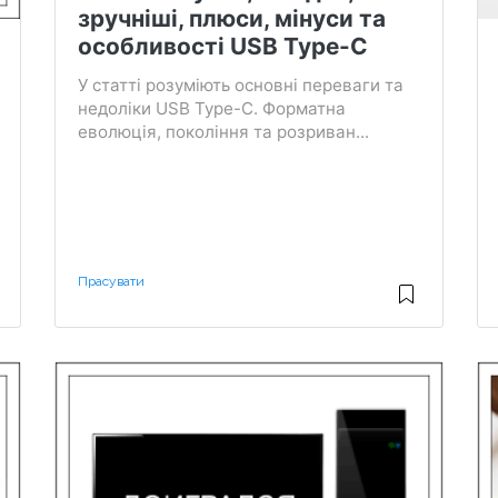
зручніші, плюси, мінуси та
особливості USB Type-C
У статті розуміють основні переваги та
недоліки USB Type-C. Форматна
еволюція, покоління та розриван...
Прасувати