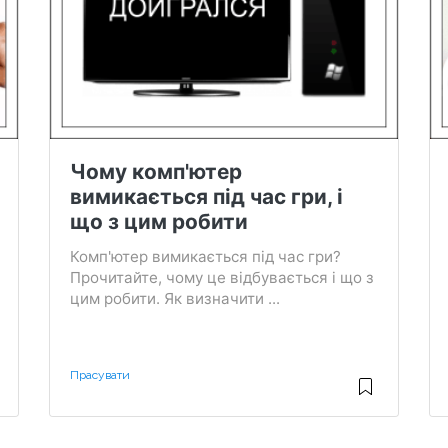
Чому комп'ютер
вимикається під час гри, і
що з цим робити
Комп'ютер вимикається під час гри?
Прочитайте, чому це відбувається і що з
цим робити. Як визначити ...
Прасувати