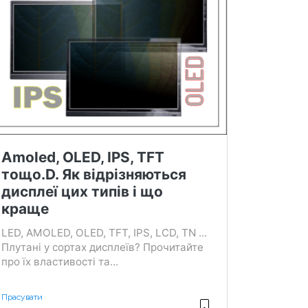
Amoled, OLED, IPS, TFT
тощо.D. Як відрізняються
дисплеї цих типів і що
краще
LED, AMOLED, OLED, TFT, IPS, LCD, TN ...
Плутані у сортах дисплеїв? Прочитайте
про їх властивості та...
Прасувати