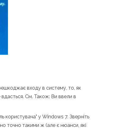
ешкоджає входу в систему, то, як
 вдасться. См. Також: Ви ввели в
ль користувача" у Windows 7. Зверніть
о точно такими ж (але є нюанси, які