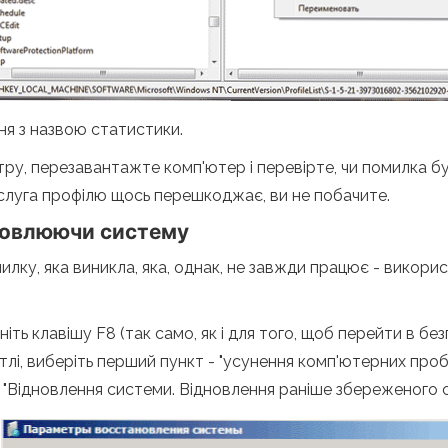
ння з назвою статистики.
ру, перезавантажте комп'ютер і перевірте, чи помилка бул
слуга профілю щось перешкоджає, ви не побачите.
новлюючи систему
илку, яка виникла, яка, однак, не завжди працює - вико
іть клавішу F8 (так само, як і для того, щоб перейти в бе
 тлі, виберіть перший пункт - "усунення комп'ютерних проб
ь "Відновлення системи. Відновлення раніше збереженог