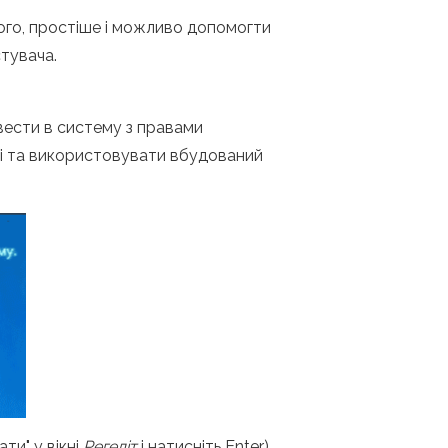
ого, простіше і можливо допомогти
стувача.
вести в систему з правами
мі та використовувати вбудований
ти" у вікні
Регедіт
і натисніть Enter).