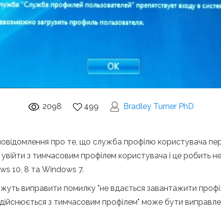
2098
499
Bradley Turner PhD
повідомлення про те, що служба профілю користувача пер
 увійти з тимчасовим профілем користувача і це робить не
s 10, 8 та Windows 7.
оможуть виправити помилку "не вдається завантажити профі
 здійснюється з тимчасовим профілем" може бути виправлен