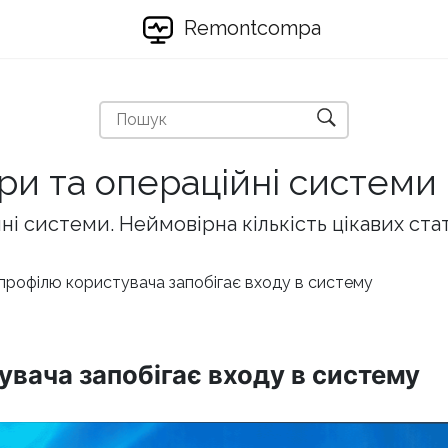
Remontcompa
ри та операційні системи
і системи. Неймовірна кількість цікавих ста
рофілю користувача запобігає входу в систему
вача запобігає входу в систему