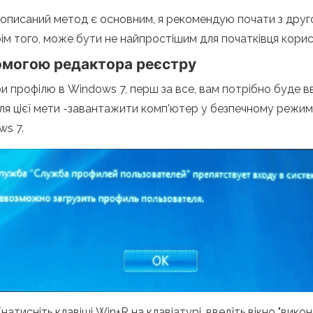
 описаний метод є основним, я рекомендую почати з друг
рім того, може бути не найпростішим для початківця кори
омогою редактора реєстру
 профілю в Windows 7, перш за все, вам потрібно буде в
для цієї мети -завантажити комп'ютер у безпечному режи
ws 7.
атисніть клавіші Win+R на клавіатурі, введіть вікно "викона