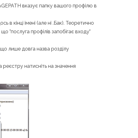
RMAGEPATH вказує папку вашого профілю в
ь в кінці імені (але ні .Бак). Теоретично
що "послуга профілів запобігає входу"
ак що лише довга назва розділу
ора реєстру натисніть на значення