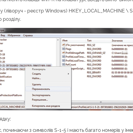
лу (ліворуч - реєстр Windows) HKEY_LOCAL_MACHINE \ Sof
го розділу.
ядку:
, починаючи з символів S-1-5 і мають багато номерів у імені