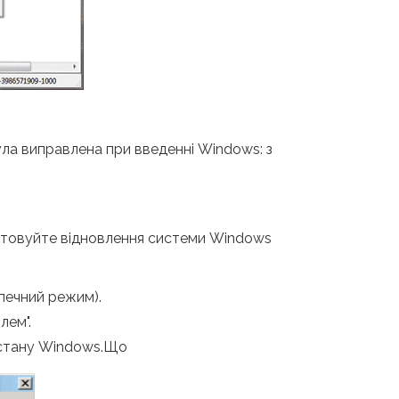
а виправлена ​​при введенні Windows: з
ристовуйте відновлення системи Windows
зпечний режим).
лем".
о стану Windows.Що