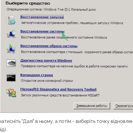
тисніть "Далі" в ньому, а потім - виберіть точку відновле
д).