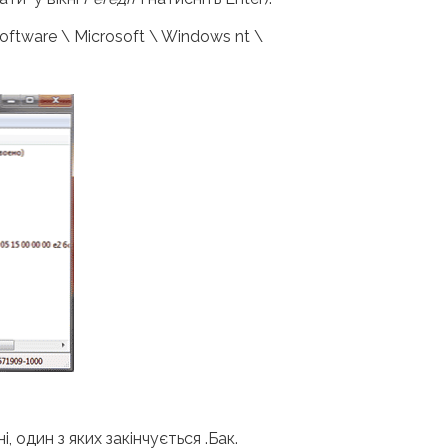
tware \ Microsoft \ Windows nt \
, один з яких закінчується .Бак.