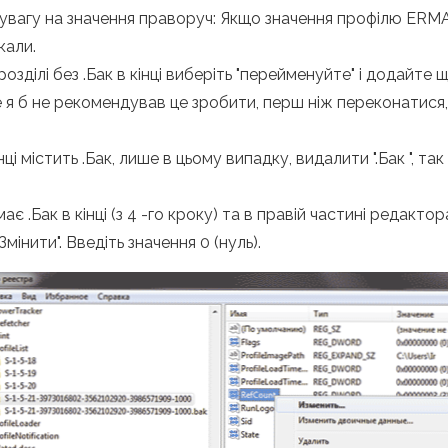
іть увагу на значення праворуч: Якщо значення профілю E
кали.
ділі без .Бак в кінці виберіть "перейменуйте" і додайте щос
 я б не рекомендував це зробити, перш ніж переконатися, 
нці містить .Бак, лише в цьому випадку, видалити ".Бак ", т
 має .Бак в кінці (з 4 -го кроку) та в правій частині редакт
мінити". Введіть значення 0 (нуль).