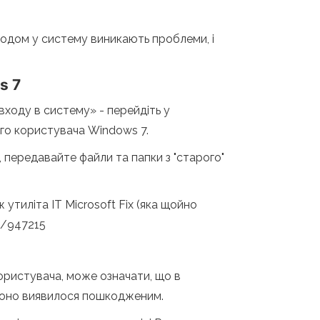
входом у систему виникають проблеми, і
s 7
оду в систему» ​​- перейдіть у
го користувача Windows 7.
, передавайте файли та папки з "старого"
утиліта IT Microsoft Fix (яка щойно
b/947215
ористувача, може означати, що в
, воно виявилося пошкодженим.