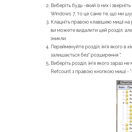
Виберіть будь -який із них і зверн
Windows 7, то це саме те, що ми шу
Клацніть правою клавішею миші на роз
ви можете видалити цей розділ, але
зникли.
Перейменуйте розділ, ім'я якого в кі
залишається без" розширення ".
Виберіть розділ, ім'я якого зараз не
Refcount з правою кнопкою миші - "З