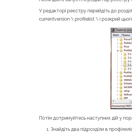
У редакторі реєстру перейдіть до розді
currentversion \ profilelist \ і розкрий цьо
Потім дотримуйтесь наступних дій у пор
Знайдіть два підрозділи в профілеліс