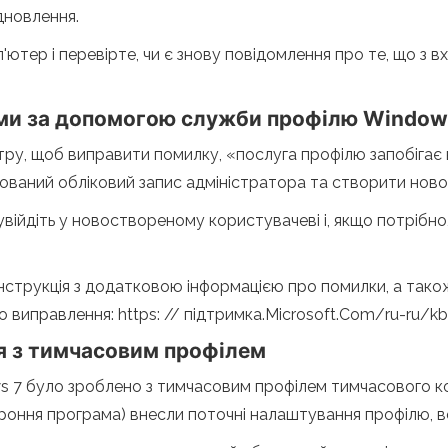
дновлення.
'ютер і перевірте, чи є знову повідомлення про те, що з 
еми за допомогою служби профілю Window
у, щоб виправити помилку, «послуга профілю запобігає вх
ваний обліковий запис адміністратора та створити ново
війдіть у новоствореному користувачеві і, якщо потрібно
інструкція з додатковою інформацією про помилки, а також 
 виправлення: https: // підтримка.Microsoft.Com/ru-ru/k
я з тимчасовим профілем
ws 7 було зроблено з тимчасовим профілем тимчасового к
 стороння програма) внесли поточні налаштування профілю