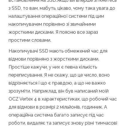
встановлення на SSD.Якщо ви вперше зіткнетесь
з SSD, то вам, мабуть, цікаво, чому така увага до
налаштування операційної системи під цим
накопичувачем порівняно зі звичайними
жорсткими дисками. Я поясню все зараз
простими словами.
Накопичувачі SSD мають обмежений час для
відмови порівняно з жорсткими дисками.
Простіше кажучи, у них є певна кількість
переписування. Я не скажу, що це число, воно
відрізняється і що є правдою, а що не важко
зрозуміти. Наприклад, він був написаний моїй
OCZ Vertex 4 в характеристиках, що робочий час
для відмови в розмірі 2 мільйонів. годинник. А
операційна система багато записує під час
роботи, видаляє та записує знову різні тимчасові