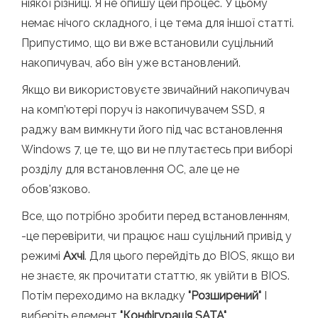
ніякої різниці. Я не опишу цей процес. У цьому
немає нічого складного, і це тема для іншої статті.
Припустимо, що ви вже встановили суцільний
накопичувач, або він уже встановлений.
Якщо ви використовуєте звичайний накопичувач
на комп’ютері поруч із накопичувачем SSD, я
раджу вам вимкнути його під час встановлення
Windows 7, це те, що ви не плутаєтесь при виборі
розділу для встановлення ОС, але це не
обов'язково.
Все, що потрібно зробити перед встановленням,
-це перевірити, чи працює наш суцільний привід у
режимі
Ахчі
. Для цього перейдіть до BIOS, якщо ви
не знаєте, як прочитати статтю, як увійти в BIOS.
Потім переходимо на вкладку
"Розширений"
І
виберіть елемент
"Конфігурація SATA"
.