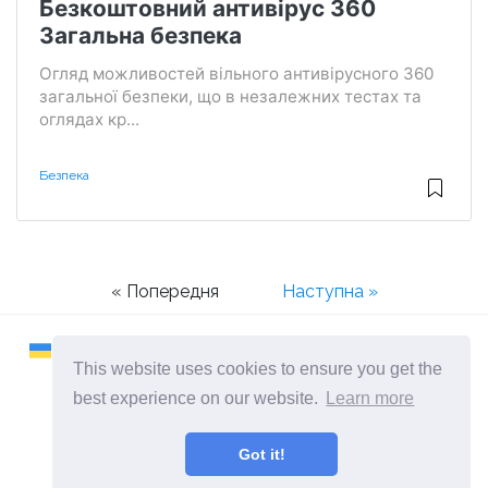
Безкоштовний антивірус 360
Загальна безпека
Огляд можливостей вільного антивірусного 360
загальної безпеки, що в незалежних тестах та
оглядах кр...
Безпека
« Попередня
Наступна »
This website uses cookies to ensure you get the
best experience on our website.
Learn more
2026 ©
Remontcompa
Got it!
всі категорії
Сайт про комп'ютери та операційні системи